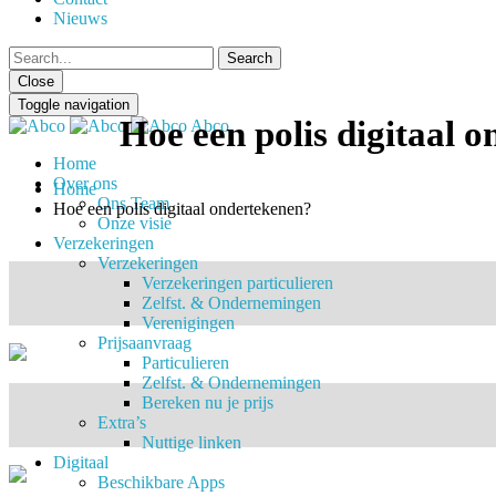
Nieuws
Close
Toggle navigation
Hoe een polis digitaal 
Abco
Home
Over ons
Home
Ons Team
Hoe een polis digitaal ondertekenen?
Onze visie
Verzekeringen
Verzekeringen
Verzekeringen particulieren
Zelfst. & Ondernemingen
Verenigingen
Prijsaanvraag
Particulieren
Zelfst. & Ondernemingen
Bereken nu je prijs
Extra’s
Nuttige linken
Digitaal
Beschikbare Apps