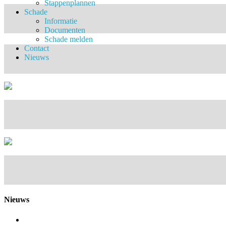
Stappenplannen
Schade
Informatie
Documenten
Schade melden
Contact
Nieuws
Nieuws